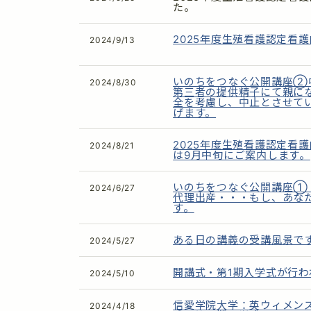
た。
2025年度生殖看護認定看
2024/9/13
いのちをつなぐ公開講座②
2024/8/30
第三者の提供精子にて親に
全を考慮し、中止とさせて
げます。
2025年度生殖看護認定看
2024/8/21
は9月中旬にご案内します。
いのちをつなぐ公開講座①
2024/6/27
代理出産・・・もし、あな
す。
ある日の講義の受講風景で
2024/5/27
開講式・第1期入学式が行わ
2024/5/10
信愛学院大学：英ウィメン
2024/4/18