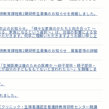
護師教育課程第2期研修生募集のお知らせを掲載しました。
中止のお知らせ。「様々な家族のかたちと向き合って ～
なる、家族になるという選択～」は、台風の影響による安
いただきます。何卒ご理解いただきますようお願い申し上
護師教育課程第2期研修生募集のお知らせ 募集要項の詳細
「生殖医療は誰のための医療か ～卵子提供・精子提供・
たが自分の子どもをもてないと言われたら～」を開催しま
す。
れました。
ズクリニック・生殖看護認定看護師教育研修センター開講